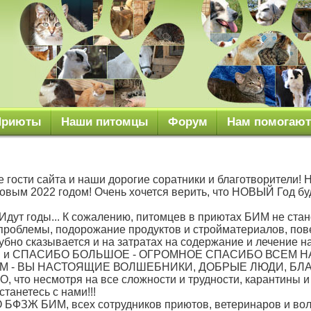
Приюты
Наши питомцы
Форум
Нам помогают
гости сайта и наши дорогие соратники и благотворители
Новым 2022 годом! Очень хочется верить, что НОВЫЙ Год б
Идут годы... К сожалению, питомцев в приютах БИМ не стан
проблемы, подорожание продуктов и стройматериалов, пов
губно сказывается и на затратах на содержание и лечение 
и СПАСИБО БОЛЬШОЕ - ОГРОМНОЕ СПАСИБО ВСЕМ 
М - ВЫ НАСТОЯЩИЕ ВОЛШЕБНИКИ, ДОБРЫЕ ЛЮДИ, БЛ
 что несмотря на все сложности и трудности, карантины и
танетесь с нами!!!
БФЗЖ БИМ, всех сотрудников приютов, ветеринаров и вол