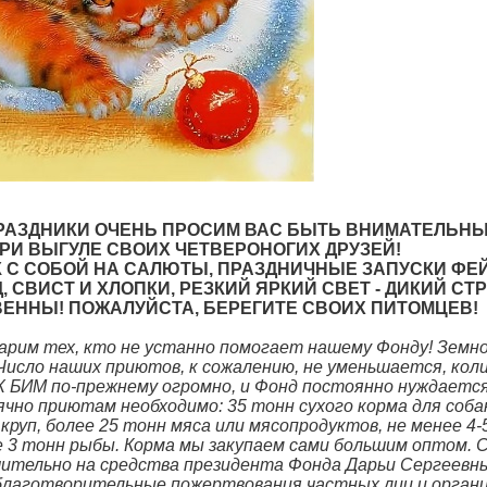
РАЗДНИКИ ОЧЕНЬ ПРОСИМ ВАС БЫТЬ ВНИМАТЕЛЬНЫ
И ВЫГУЛЕ СВОИХ ЧЕТВЕРОНОГИХ ДРУЗЕЙ!
К С СОБОЙ НА САЛЮТЫ, ПРАЗДНИЧНЫЕ ЗАПУСКИ ФЕ
 СВИСТ И ХЛОПКИ, РЕЗКИЙ ЯРКИЙ СВЕТ - ДИКИЙ СТ
ВЕННЫ! ПОЖАЛУЙСТА, БЕРЕГИТЕ СВОИХ ПИТОМЦЕВ!
арим тех, кто не устанно помогает нашему Фонду! Земно
сло наших приютов, к сожалению, не уменьшается, кол
БИМ по-прежнему огромно, и Фонд постоянно нуждается
чно приютам необходимо: 35 тонн сухого корма для собак
 круп, более 25 тонн мяса или мясопродуктов, не менее 4
е 3 тонн рыбы. Корма мы закупаем сами большим оптом.
ительно на средства президента Фонда Дарьи Сергеевны
 благотворительные пожертвования частных лиц и орган