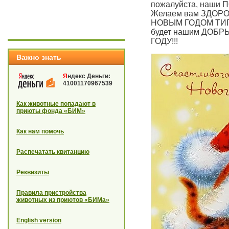
пожалуйста, наши
Желаем вам ЗДОРО
НОВЫМ ГОДОМ ТИГРА
будет нашим ДОБР
ГОДУ!!!
Важно знать
Я
ндекс Деньги:
41001170967539
Как животные попадают в
приюты фонда «БИМ»
Как нам помочь
Распечатать квитанцию
Реквизиты
Правила пристройства
животных из приютов «БИМа»
English version