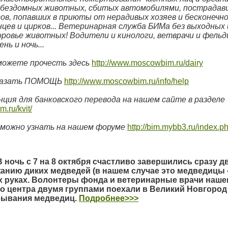
а бездомных животных, сбитых автомобилями, пострадав
ов, попавших в приюты от нерадивых хозяев и бесконечн
цев и цирков... Ветеринарная служба БИМа без выходных 
оровье животных! Водители и кинологи, ветврачи и фельдш
нь и ночь...
 можете прочесть здесь
http://www.moscowbim.ru/dairy
казать ПОМОЩЬ
http://www.moscowbim.ru/info/help
ция для банковского перевода на нашем сайте в разделе
.ru/kvit/
можно узнать на нашем форуме
http://bim.mybb3.ru/index.p
 ночь с 7 на 8 октября счастливо завершились сразу 
анию диких медведей (в нашем случае это медведицы 
х руках. Волонтеры фонда и ветеринарные врачи наше
 центра двумя группами поехали в Великий Новгород 
ебывания медведиц.
Подробнее>>>