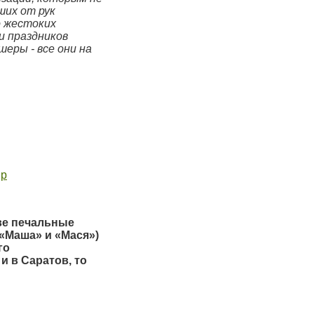
ших от рук
о жестоких
и праздников
еры - все они на
hp
две печальные
«Маша» и «Мася»)
го
и в Саратов, то