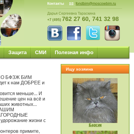
Контакты
fondbim@moscowbim.ru
Дарья Сергеевна Тараскина
762 27 60, 741 32 98
+7 (495)
Защита
СМИ
Полезная инфо
Ищу хозяина
! НО БФЗЖ БИМ
удет к нам ДОБРЕЕ и
овится меньше... И
ешение цен на всё и
наших животных...
НАШИМ
АГОРОДНЫЕ
 удорожание жизни с
Барсик
онтеров примите,