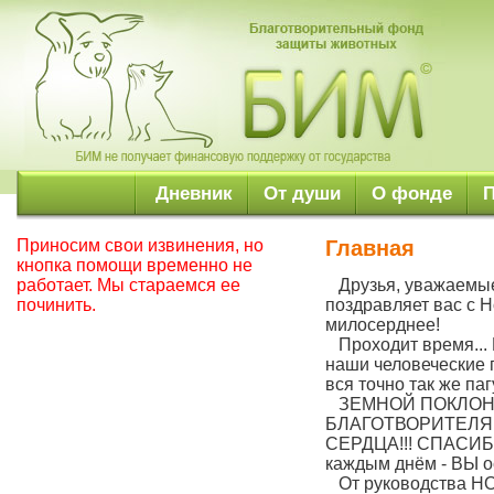
Дневник
От души
О фонде
Приносим свои извинения, но
Главная
кнопка помощи временно не
работает. Мы стараемся ее
Друзья, уважаемые 
починить.
поздравляет вас с 
милосерднее!
Проходит время... 
наши человеческие 
вся точно так же па
ЗЕМНОЙ ПОКЛОН 
БЛАГОТВОРИТЕЛЯ
СЕРДЦА!!! СПАСИБО,
каждым днём - ВЫ ос
От руководства НО 