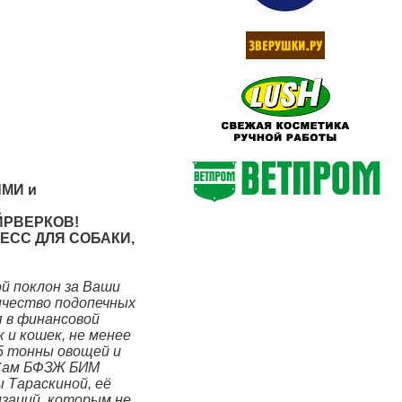
МИ и
ЙРВЕРКОВ!
РЕСС ДЛЯ СОБАКИ,
й поклон за Ваши
ичество подопечных
 в финансовой
 и кошек, не менее
-5 тонны овощей и
 Сам БФЗЖ БИМ
 Тараскиной, её
изаций, которым не