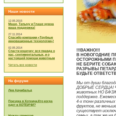
Наши новости
12.05.2015
Маше, Тапычу и Глаше нужна
ваша поддержка!
27.11.2014
Спасибо компании «Трубные
инновационные технологии»!
02.05.2014
!!!ВАЖНО!!!
Спасти кошечку: вся правда о
В НОВОГОДНИЕ П
нас, сентиментальных, и о
настоящей помощи животным
ОСТОРОЖНЫМИ ПР
НЕ БЕРИТЕ СОБА
Читать все новости
РАЗРЫВЫ ПЕТАРД,
БУДЬТЕ ОТВЕТСТ
На форуме
Мы от души благод
ДОБРЫЕ СЕРДЦА! Чи
Лев Арчибальд
животных НО БФЗЖ 
поддержке. Ежемеся
4-х тонн различных
Поездка в Хотеичи.Кто когда
едет в ХОТЕИЧИ?
фруктов, не меньш
существует исключ
семьи, а так же на
Нужды приютов