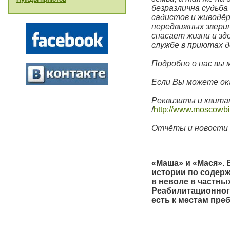
безразлична судьб
садистов и живодёр
передвижных зверин
спасает жизни и зд
службе в приютах де
Подробно о нас вы
Если Вы можете о
Реквизиты и квитан
/
http://www.moscowbim
Отчёты и новости 
«Маша» и «Мася».
В
истории по содерж
в неволе в частны
Реабилитационного
есть к местам пр