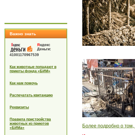
Важно знать
Я
ндекс
Деньги:
41001170967539
Как животные попадают в
приюты фонда «БИМ»
Как нам помочь
Распечатать квитанцию
Реквизиты
Правила пристройства
животных из приютов
Более подробно о том
«БИМа»