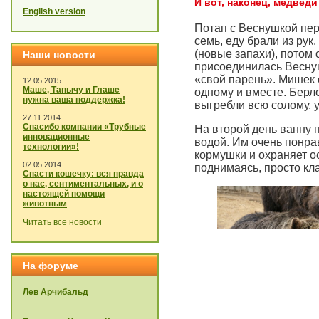
И вот, наконец, медвед
English version
Потап с Веснушкой пер
семь, еду брали из рук
(новые запахи), потом с
Наши новости
присоединилась Веснуш
«свой парень». Мишек о
12.05.2015
Маше, Тапычу и Глаше
одному и вместе. Берло
нужна ваша поддержка!
выгребли всю солому, у
27.11.2014
Спасибо компании «Трубные
На второй день ванну 
инновационные
водой. Им очень понра
технологии»!
кормушки и охраняет ос
02.05.2014
поднимаясь, просто кла
Спасти кошечку: вся правда
о нас, сентиментальных, и о
настоящей помощи
животным
Читать все новости
На форуме
Лев Арчибальд