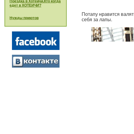
Поездка в Хотеичи.Кто когда
едет в ХОТЕИЧИ?
Потапу нравится валят
Нужды приютов
себя за лапы.